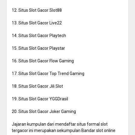
12. Situs Slot Gacor Slot88
13. Situs Slot Gacor Live22
14. Situs Slot Gacor Playtech
15. Situs Slot Gacor Playstar
16. Situs Slot Gacor Flow Gaming
17. Situs Slot Gacor Top Trend Gaming
18. Situs Slot Gacor Jili Slot
19. Situs Slot Gacor YGGDrasil
20. Situs Slot Gacor Joker Gaming
Jajaran kumpulan dari mendaftar situs formal slot
tergacor ini merupakan sekumpulan Bandar slot online