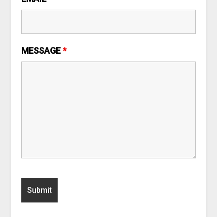
MESSAGE
*