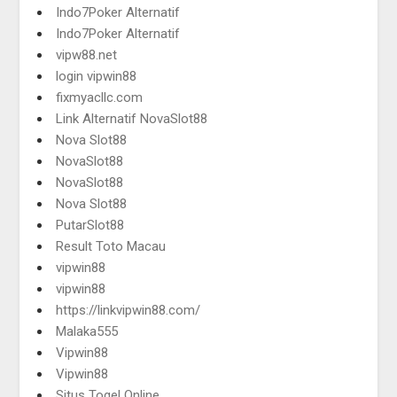
Indo7Poker Alternatif
Indo7Poker Alternatif
vipw88.net
login vipwin88
fixmyacllc.com
Link Alternatif NovaSlot88
Nova Slot88
NovaSlot88
NovaSlot88
Nova Slot88
PutarSlot88
Result Toto Macau
vipwin88
vipwin88
https://linkvipwin88.com/
Malaka555
Vipwin88
Vipwin88
Situs Togel Online