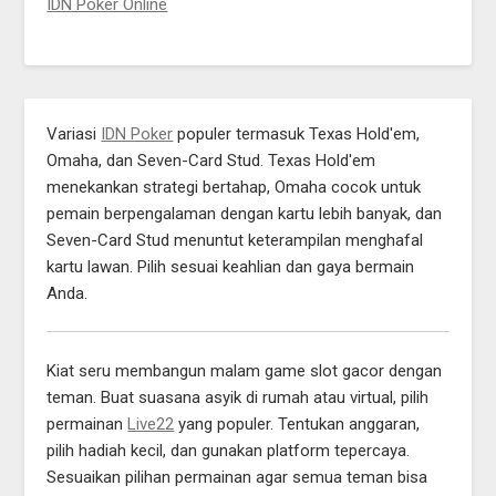
IDN Poker Online
Variasi
IDN Poker
populer termasuk Texas Hold'em,
Omaha, dan Seven-Card Stud. Texas Hold'em
menekankan strategi bertahap, Omaha cocok untuk
pemain berpengalaman dengan kartu lebih banyak, dan
Seven-Card Stud menuntut keterampilan menghafal
kartu lawan. Pilih sesuai keahlian dan gaya bermain
Anda.
Kiat seru membangun malam game slot gacor dengan
teman. Buat suasana asyik di rumah atau virtual, pilih
permainan
Live22
yang populer. Tentukan anggaran,
pilih hadiah kecil, dan gunakan platform tepercaya.
Sesuaikan pilihan permainan agar semua teman bisa