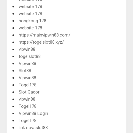
website 178
website 178
hongkong 178
website 178
https://mainvipwin88.com/
https://togelslot88.xyz/
vipwin88
togelslot88
Vipwin88
Slot88
Vipwin88
Togel178
Slot Gacor
vipwin88
Togel178
Vipwin88 Login
Togel178
link novaslot88